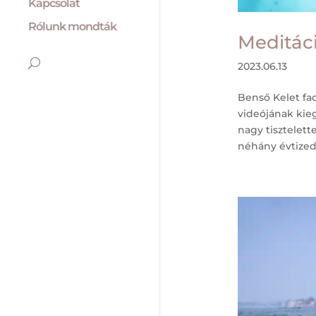
Kapcsolat
Rólunk mondták
Meditáci
2023.06.13
Benső Kelet fa
videójának kie
nagy tisztelet
néhány évtizedb