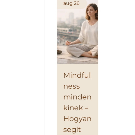
aug
26
Mindful
ness
minden
kinek –
Hogyan
segít