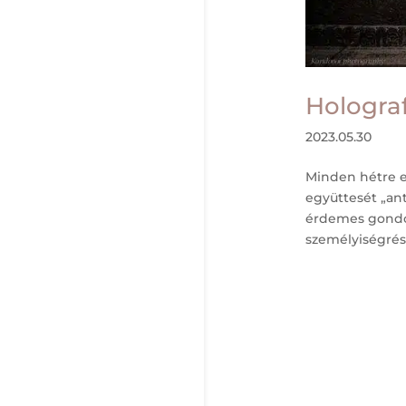
Hologra
2023.05.30
Minden hétre e
együttesét „an
érdemes gondol
személyiségrész