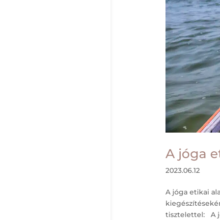
A jóga e
2023.06.12
A jóga etikai a
kiegészítéseké
tisztelettel: A