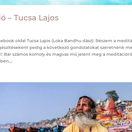
ó – Tucsa Lajos
cebook oldal Tucsa Lajos (Loka Bandhu dász): Részem a meditác
gészítéseként pedig a következő gondolatokat szeretnénk m
tel: Bár számos komoly és magvas mű jelent meg a meditációró
en,...