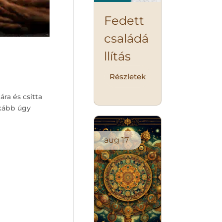
Fedett
családá
llítás
Részletek
ra és csitta
nkább úgy
aug
17