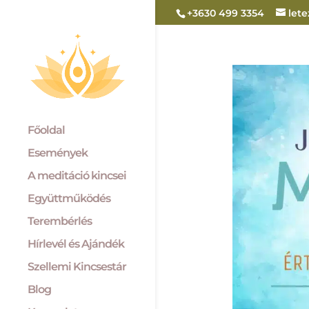
+3630 499 3354
let
Főoldal
Események
A meditáció kincsei
Együttműködés
Terembérlés
Hírlevél és Ajándék
Szellemi Kincsestár
Blog