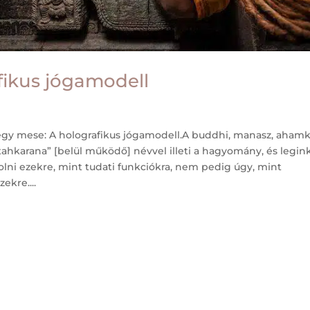
fikus jógamodell
gy mese: A holografikus jógamodell.A buddhi, manasz, ahamká
tahkarana” [belül működő] névvel illeti a hagyomány, és legi
ni ezekre, mint tudati funkciókra, nem pedig úgy, mint
ekre....