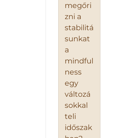
megőri
zni a
stabilitá
sunkat
a
mindful
ness
egy
változá
sokkal
teli
időszak