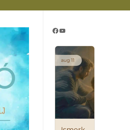
Létezés Öröme Központ oldala
Létezés Öröme Központ csatornája
aug
11
Ismerk