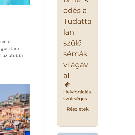
edés a
Tudatta
lan
szülő
ió c.
egosztani
sémák
l az utóbbi
világáv
al
Helyfoglalás
szükséges
Részletek