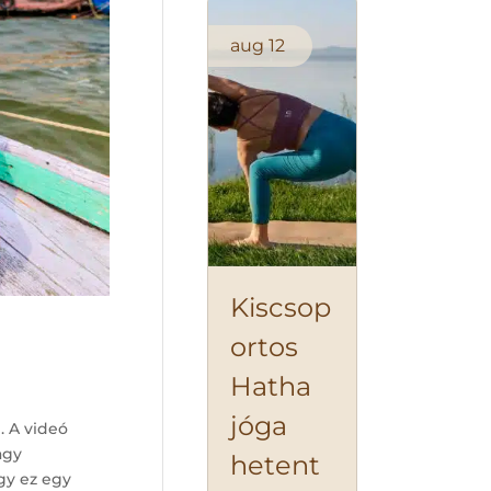
aug
12
Kiscsop
ortos
Hatha
jóga
. A videó
agy
hetent
gy ez egy