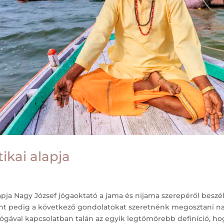
tikai alapja
lapja Nagy József jógaoktató a jama és nijama szerepéről beszél
nt pedig a következő gondolatokat szeretnénk megosztani n
 jógával kapcsolatban talán az egyik legtömörebb definíció, ho