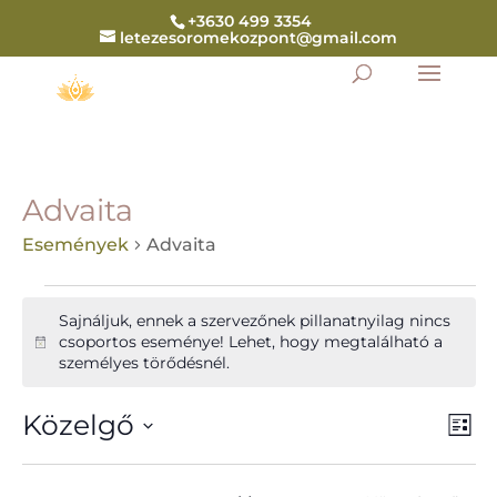
+3630 499 3354
letezesoromekozpont@gmail.com
Advaita
Események
Advaita
Események
Sajnáljuk, ennek a szervezőnek pillanatnyilag nincs
csoportos eseménye! Lehet, hogy megtalálható a
Notice
személyes törődésnél.
Navig
Ese
Közelgő
Lista
néz
néze
navi
Dátum
kiválasztása.