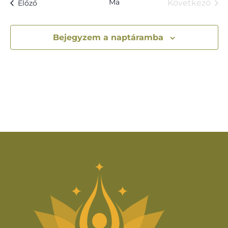
Ma
Események
Következő
Előző
Esemény
Bejegyzem a naptáramba