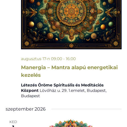
augusztus 17-n 09:00
-
16:00
Manergia – Mantra alapú energetikai
kezelés
Létezés Öröme Spirituális és Meditációs
Központ
Lövőház u. 29. 1.emelet, Budapest,
Budapest
szeptember 2026
KED