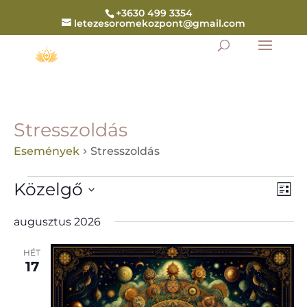
+3630 499 3354
letezesoromekozpont@gmail.com
Stresszoldás
Események
Stresszoldás
Események
Navig
Ese
Közelgő
Lista
néz
néze
navi
Dátum
augusztus 2026
kiválasztása.
HÉT
17