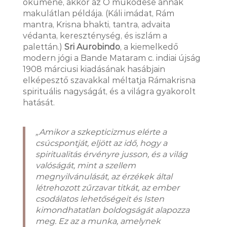
ökumené, akkor az Ő működése annak
makulátlan példája
. (Káli imádat, Rám
mantra, Krisna bhakti, tantra, advaita
védanta, kereszténység, és iszlám a
palettán.)
Sri Aurobindo
, a kiemelkedő
modern jógi a Bande Mataram c. indiai újság
1908 márciusi kiadásának hasábjain
elképesztő szavakkal méltatja Rámakrisna
spirituális nagyságát, és a világra gyakorolt
hatását.
„Amikor a szkepticizmus elérte a
csúcspontját, eljött az idő, hogy a
spiritualitás érvényre jusson, és a világ
valóságát, mint a szellem
megnyilvánulását, az érzékek által
létrehozott zűrzavar titkát, az ember
csodálatos lehetőségeit és Isten
kimondhatatlan boldogságát alapozza
meg. Ez az a munka, amelynek