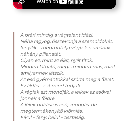
A préri mindig a végtelent idézi.
Néha ragyog, összevonja a szemöldökét,
kinyílik – megmutatja végtelen arcának
néhány pillanatát.
Olyan ez, mint az élet, nyílt titok.
Minden látható, mégis minden más, mint
amilyennek látszik.
Az eső gyémántokkal szórta meg a füvet.
Ez áldás – ezt mind tudjuk.
A régiek azt mondják, a lelkek az esővel
jönnek a földre.
A lélek bukása is eső, zuhogás, de
megtermékenyítő kiömlés.
Kívül – fény, belül – tisztaság.