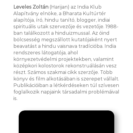
Leveles Zoltán
(Harijan) az India Klub
Alapítvány elnöke, a Bharata Kultúrtér
alapítója, író, hindu tanító, blogger, indiai
spirituális utak szervezője és vezetője.
1988-
ban találkozott a hinduizmussal. Az óind
bölcsesség megszállott kutatójaként nyert
beavatást a hindu vaisnava tradícióba. India
rendszeres látogatója, ahol
környezetvédelmi projektekben, valamint
középkori kolostorok rekonstruálásán vesz
részt. Számos szakmai cikk szerzője. Több
könyv és film alkotásában is szerepet vállalt.
Publikációiban a létkérdéseken túl szívesen
foglalkozik napjaink társadalmi problémáival
is.