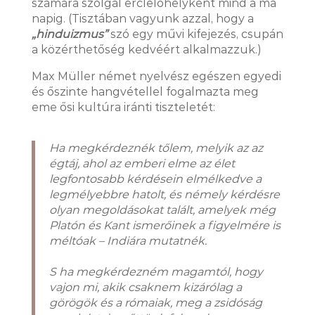
számára szolgál érclelőhelyként mind a ma
napig.
(Tisztában vagyunk azzal, hogy a
„hinduizmus”
szó egy művi kifejezés, csupán
a közérthetőség kedvéért alkalmazzuk.)
Max Müller német nyelvész egészen egyedi
és őszinte hangvétellel fogalmazta meg
eme ősi kultúra iránti tiszteletét:
Ha megkérdeznék tőlem, melyik az az
égtáj, ahol az emberi elme az élet
legfontosabb kérdésein elmélkedve a
legmélyebbre hatolt, és némely kérdésre
olyan megoldásokat talált, amelyek még
Platón és Kant ismerőinek a figyelmére is
méltóak – Indiára mutatnék.
S ha megkérdezném magamtól, hogy
vajon mi, akik csaknem kizárólag a
görögök és a rómaiak, meg a zsidóság