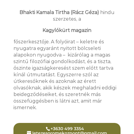
Bhakti Kamala Tirtha (Rácz Géza)
hindu
szerzetes, a
Kagylókürt magazin
főszerkesztője. A folyóirat – keletre és
nyugatra egyaránt nyitott bölcseleti
alapokon nyugodva – kizárólag a magas
szintű filozófiai gondolkodást, és a tiszta,
őszinte igazságkeresést szem előtt tartva
kínál útmutatást. Egyszerre szól az
útkeresőknek és azoknak az érett
olvasóknak, akik készek meghaladni eddigi
beidegződéseiket, és szeretnék más
összefüggésben is látni azt, amit már
ismernek.