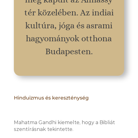
tér közelében. Az indiai
kultúra, jóga és asrami
hagyományok otthona
Budapesten.
Hinduizmus és kereszténység
Mahatma Gandhi kiemelte, hogy a Bibliát
szentírásnak tekintette.