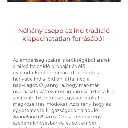
Néhány csepp az ind tradíció
kiapadhatatlan forrásából
Az emberiség szakrális örökségéből annak,
ami kiállta az idő próbáját és élő
gyakorlatként fennmaradt, a jelentős
hányada India földjén látta meg a
napvilágot. Olyannyira, hogy már-már
nyomasztó változatosságban csíráztatta ki a
spirituális hiedelmeket, gyakorlatokat és
megközelítési módokat. Az is tény, hogy
az
egyetemes lelki igazságokon alapuló
Szanátana Dharma
(Örök Törvény)
egy
szellemi kincsesbánya, és sok ember