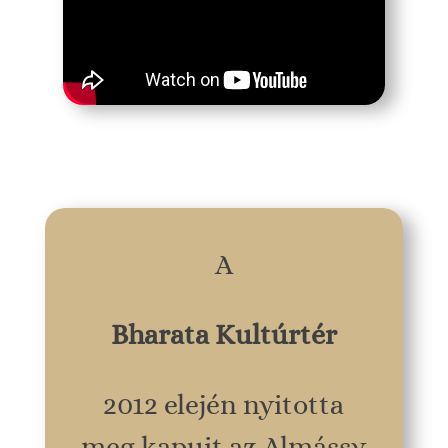
A
Bharata Kultúrtér
2012 elején nyitotta
meg kapuit az Almássy