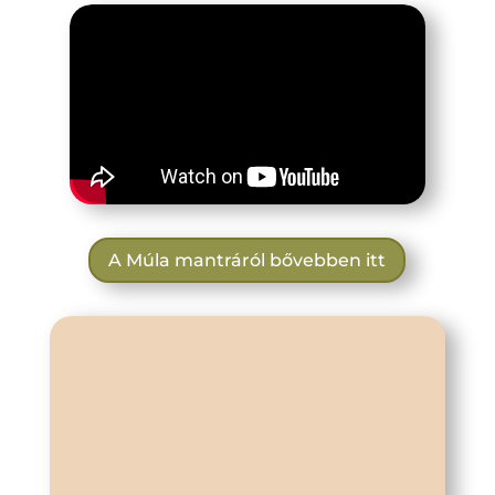
A Múla mantráról bővebben itt