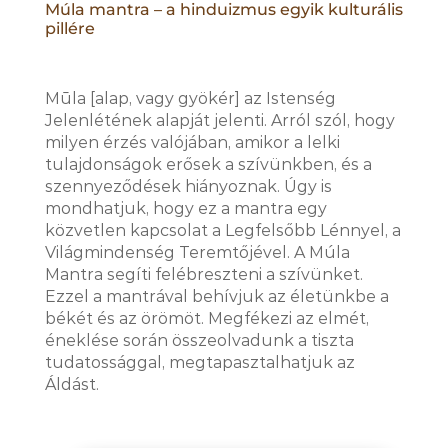
Múla mantra – a hinduizmus egyik kulturális
pillére
M
ūla [alap, vagy gyökér] az Istenség
Jelenlétének alapját jelenti. Arról szól, hogy
milyen érzés valójában, amikor a lelki
tulajdonságok erősek a szívünkben, és a
szennyeződések hiányoznak. Úgy is
mondhatjuk, hogy ez a mantra egy
közvetlen kapcsolat a Legfelsőbb Lénnyel, a
Világmindenség Teremtőjével.
A
Múla
Mantra
segíti felébreszteni a szívünket.
Ezzel a mantrával behívjuk az életünkbe a
békét és az örömöt. Megfékezi az elmét,
éneklése során összeolvadunk a tiszta
tudatossággal, megtapasztalhatjuk az
Áldást.