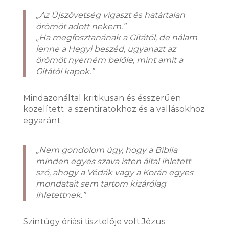
„Az Újszövetség vigaszt és határtalan
örömöt adott nekem.”
„Ha megfosztanának a Gítától, de nálam
lenne a Hegyi beszéd, ugyanazt az
örömöt nyerném belőle, mint amit a
Gítától kapok.”
Mindazonáltal kritikusan és ésszerűen
közelített a szentiratokhoz és a vallásokhoz
egyaránt.
„Nem gondolom úgy, hogy a Biblia
minden egyes szava isten által ihletett
szó, ahogy a Védák vagy a Korán egyes
mondatait sem tartom kizárólag
ihletettnek.”
Szintúgy óriási tisztelője volt Jézus