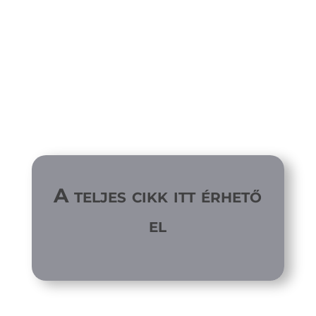
A teljes cikk itt érhető
el