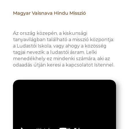
Magyar Vaisnava Hindu Misszió
Az ország közepén, a kiskunsági
tanyavilágban található a misszió központja:
a Ludastói Iskola, vagy ahogy a közösség
tagjai nevezik: a ludastói ásram. Lelki
menedékhely ez mindenki számára, aki az
odaadás útján keresi a kapcsolatot Istennel.