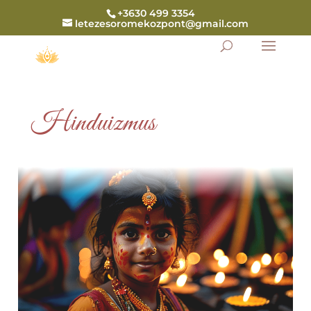
+3630 499 3354
letezesoromekozpont@gmail.com
Hinduizmus