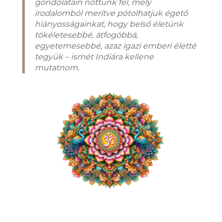
gondolatain nőttünk fel, mely
irodalomból merítve pótolhatjuk égető
hiányosságainkat, hogy belső életünk
tökéletesebbé, átfogóbbá,
egyetemesebbé, azaz igazi emberi életté
tegyük – ismét Indiára kellene
mutatnom.