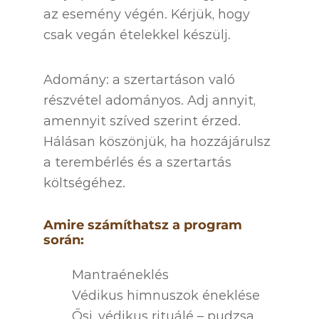
az esemény végén. Kérjük, hogy
csak vegán ételekkel készülj.
Adomány: a szertartáson való
részvétel adományos. Adj annyit,
amennyit szíved szerint érzed.
Hálásan köszönjük, ha hozzájárulsz
a terembérlés és a szertartás
költségéhez.
Amire számíthatsz a program
során:
Mantraéneklés
Védikus himnuszok éneklése
Ősi, védikus rituálé – pudzsa