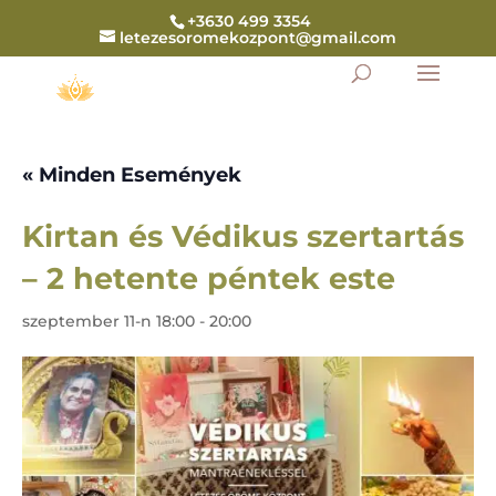
+3630 499 3354
letezesoromekozpont@gmail.com
« Minden Események
Kirtan és Védikus szertartás
– 2 hetente péntek este
szeptember 11-n 18:00
-
20:00