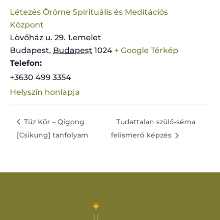
Létezés Öröme Spirituális és Meditációs
Központ
Lövőház u. 29. 1.emelet
Budapest
,
Budapest
1024
+ Google Térkép
Telefon:
+3630 499 3354
Helyszín honlapja
Tűz Kör – Qigong
Tudattalan szülő-séma
[Csikung] tanfolyam
felismerő képzés