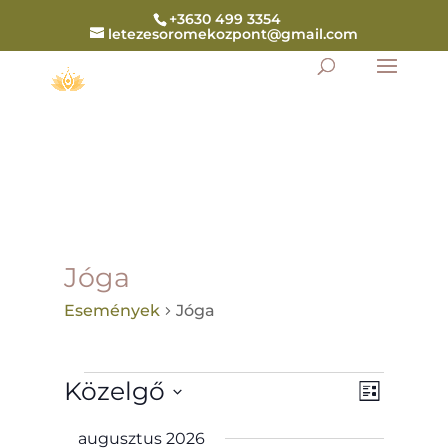
+3630 499 3354
letezesoromekozpont@gmail.com
Jóga
Események
Jóga
Események
Navigáció
Esemény
Közelgő
Lista
nézet
nézetek
navigáció
Dátum
augusztus 2026
kiválasztása.