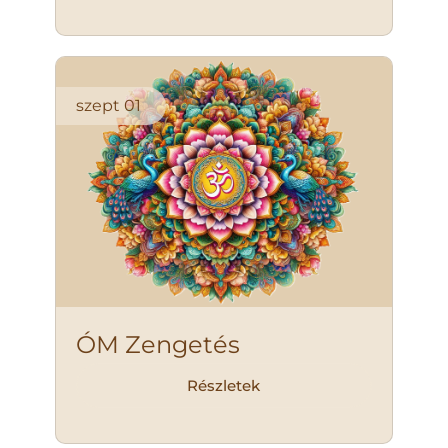
szept
01
ÓM Zengetés
Részletek