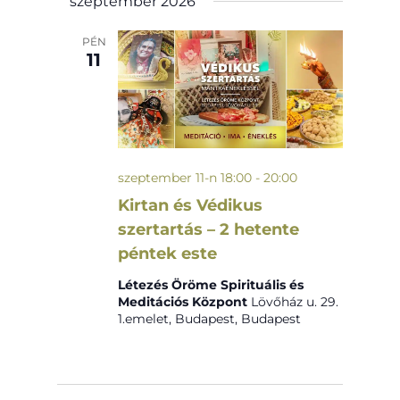
szeptember 2026
PÉN
11
szeptember 11-n 18:00
-
20:00
Kirtan és Védikus
szertartás – 2 hetente
péntek este
Létezés Öröme Spirituális és
Meditációs Központ
Lövőház u. 29.
1.emelet, Budapest, Budapest