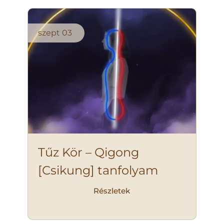
szept
03
Tűz Kör – Qigong
[Csikung] tanfolyam
Részletek