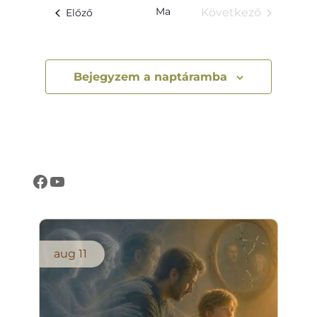
Ma
Események
Következő
Előző
Események
Bejegyzem a naptáramba
Létezés Öröme Központ oldala
Létezés Öröme Központ csatornája
aug
11