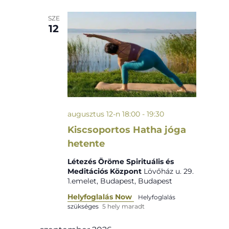
SZE
12
augusztus 12-n 18:00
-
19:30
Kiscsoportos Hatha jóga
hetente
Létezés Öröme Spirituális és
Meditációs Központ
Lövőház u. 29.
1.emelet, Budapest, Budapest
Helyfoglalás Now
Helyfoglalás
szükséges
5 hely maradt