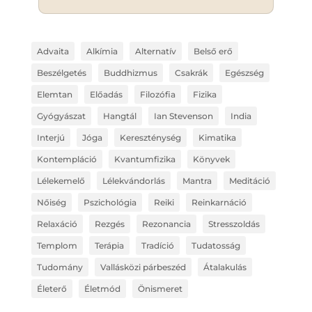
Advaita
Alkímia
Alternatív
Belső erő
Beszélgetés
Buddhizmus
Csakrák
Egészség
Elemtan
Előadás
Filozófia
Fizika
Gyógyászat
Hangtál
Ian Stevenson
India
Interjú
Jóga
Kereszténység
Kimatika
Kontempláció
Kvantumfizika
Könyvek
Lélekemelő
Lélekvándorlás
Mantra
Meditáció
Nőiség
Pszichológia
Reiki
Reinkarnáció
Relaxáció
Rezgés
Rezonancia
Stresszoldás
Templom
Terápia
Tradíció
Tudatosság
Tudomány
Vallásközi párbeszéd
Átalakulás
Életerő
Életmód
Önismeret