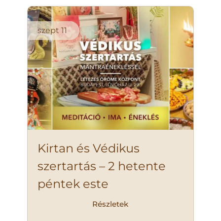
szept
11
Kirtan és Védikus
szertartás – 2 hetente
péntek este
Részletek