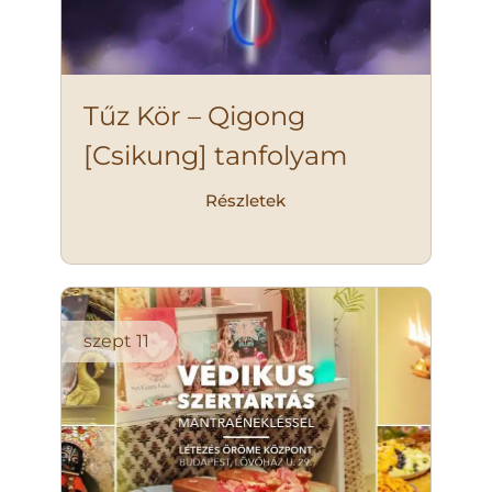
Tűz Kör – Qigong
[Csikung] tanfolyam
Részletek
szept
11