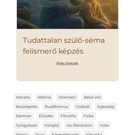
Tudattalan szülő-séma
felismerő képzés
Részletek
Advaita
Alkímia
Alternatív
Belső erő
Beszélgetés
Buddhizmus
Csakrák
Egészség
Elemtan
Előadás
Filozófia
Fizika
Gyógyászat
Hangtál
Ian Stevenson
India
Interjú
Jóga
Kereszténység
Kimatika