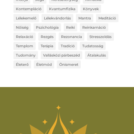
Kontempláció
Kvantumfizika
Könyvek
Lélekemelő
Lélekvándorlás
Mantra
Meditáció
Nőiség
Pszichológia
Reiki
Reinkarnáció
Relaxáció
Rezgés
Rezonancia
Stresszoldás
Templom
Terápia
Tradíció
Tudatosság
Tudomány
Vallásközi párbeszéd
Átalakulás
Életerő
Életmód
Önismeret