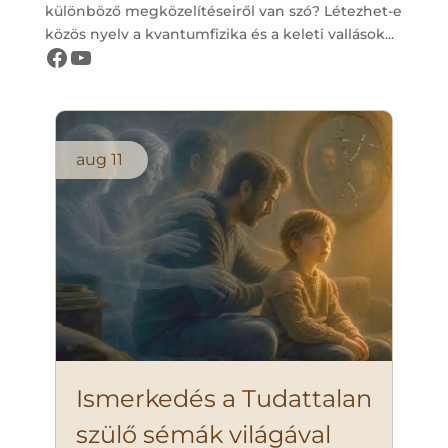
különböző megközelítéseiről van szó? Létezhet-e
közös nyelv a kvantumfizika és a keleti vallások...
Létezés Öröme Központ oldala
Létezés Öröme Központ csatornája
aug
11
Ismerkedés a Tudattalan
szülő sémák világával