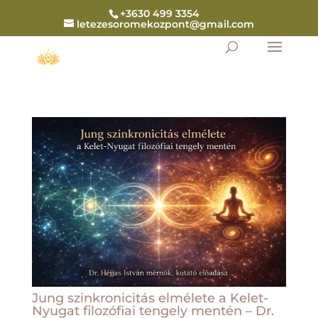
+3630 499 3354
letezesoromekozpont@gmail.com
Jung szinkronicitás elmélete a Kelet-
Nyugat filozófiai tengely mentén – Dr.