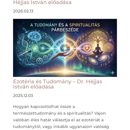
Héjjas István előadása
2026.02.13
Ezotéria és Tudomány – Dr. Héjjas
István előadása
2025.12.03
Hogyan kapcsolódhat össze a
természettudomány és a spiritualitás? Vajon
valóban éles határ választja el az ezotériát a
tudománytól, vagy inkább ugyanazon valóság