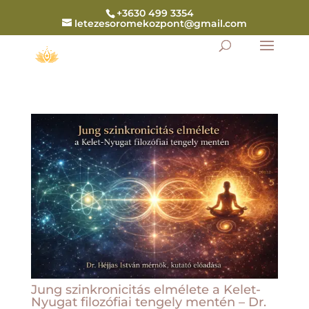
+3630 499 3354
letezesoromekozpont@gmail.com
Jung szinkronicitás elmélete a Kelet-
Nyugat filozófiai tengely mentén – Dr.