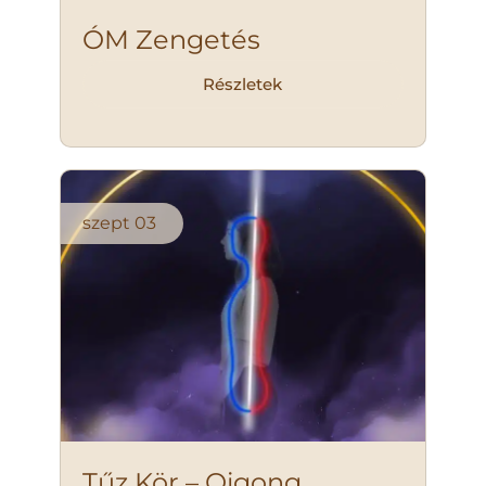
ÓM Zengetés
Részletek
szept
03
Tűz Kör – Qigong