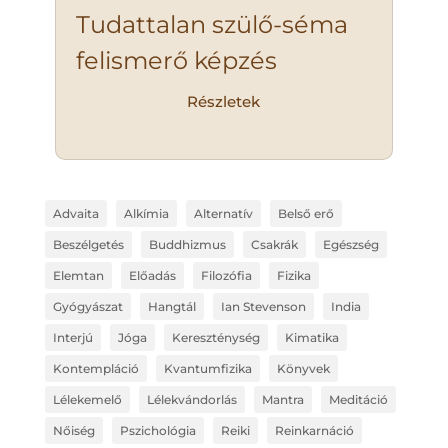
Tudattalan szülő-séma
felismerő képzés
Részletek
Advaita
Alkímia
Alternatív
Belső erő
Beszélgetés
Buddhizmus
Csakrák
Egészség
Elemtan
Előadás
Filozófia
Fizika
Gyógyászat
Hangtál
Ian Stevenson
India
Interjú
Jóga
Kereszténység
Kimatika
Kontempláció
Kvantumfizika
Könyvek
Lélekemelő
Lélekvándorlás
Mantra
Meditáció
Nőiség
Pszichológia
Reiki
Reinkarnáció