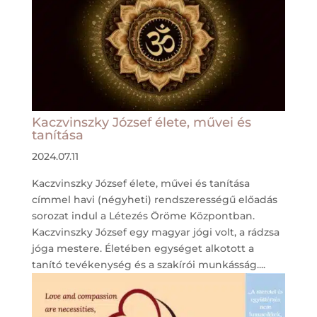
Kaczvinszky József élete, művei és
tanítása
2024.07.11
Kaczvinszky József élete, művei és tanítása
címmel havi (négyheti) rendszerességű előadás
sorozat indul a Létezés Öröme Központban.
Kaczvinszky József egy magyar jógi volt, a rádzsa
jóga mestere. Életében egységet alkotott a
tanító tevékenység és a szakírói munkásság....