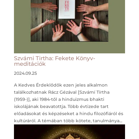
Szvámi Tirtha: Fekete Könyv-
meditációk
2024.09.25
A Kedves Érdeklődők ezen jeles alkalmon
találkozhatnak Rácz Gézával [Szvámí Tírtha
(1959-)], aki 1984-től a hinduizmus bhakti
iskolájának beavatottja. Több évtizede tart
előadásokat és képzéseket a hindu filozófiáról és
kultúráról. A témában több kötete, tanulmánya...