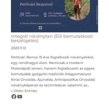
Integrál növénytan (Élő bemutatkozó
beszélgetés)
2023.11.13
Petővári Bence 15 éve foglalkozik növényekkel,
egy rendhagyó úton. Nemcsak a modern
fitoterápiát ismeri, hanem foglalkozott az egyes
komolyabb gyógyító tradíciók (Hagyományos
Kínai Orvoslás, Ájurvéda, Antropozófus Orvoslás)
növényképével és technikáival, valamint az...
« Older Entries
Létezés Öröme Központ oldala
Létezés Öröme Központ csatornája