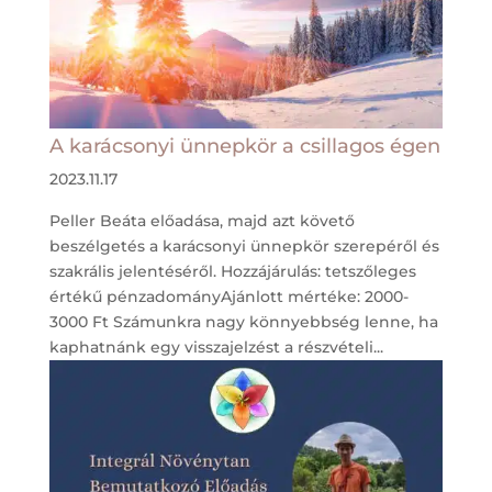
A karácsonyi ünnepkör a csillagos égen
2023.11.17
Peller Beáta előadása, majd azt követő
beszélgetés a karácsonyi ünnepkör szerepéről és
szakrális jelentéséről. Hozzájárulás: tetszőleges
értékű pénzadományAjánlott mértéke: 2000-
3000 Ft Számunkra nagy könnyebbség lenne, ha
kaphatnánk egy visszajelzést a részvételi...