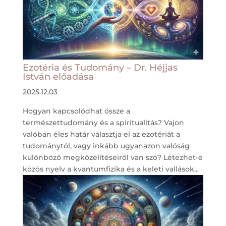
Ezotéria és Tudomány – Dr. Héjjas
István előadása
2025.12.03
Hogyan kapcsolódhat össze a
természettudomány és a spiritualitás? Vajon
valóban éles határ választja el az ezotériát a
tudománytól, vagy inkább ugyanazon valóság
különböző megközelítéseiről van szó? Létezhet-e
közös nyelv a kvantumfizika és a keleti vallások...