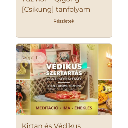
[Csikung] tanfolyam
Részletek
szept
11
Kirtan és Védikus