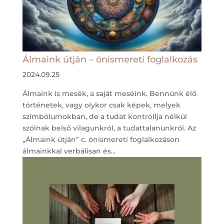
Álmaink útján – önismereti foglalkozás
2024.09.25
Álmaink is mesék, a saját meséink. Bennünk élő
történetek, vagy olykor csak képek, melyek
szimbólumokban, de a tudat kontrollja nélkül
szólnak belső vilagunkról, a tudattalanunkról. Az
„Álmaink útján” c. önismereti foglalkozáson
álmainkkal verbálisan és...