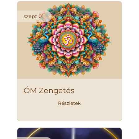
szept
01
ÓM Zengetés
Részletek