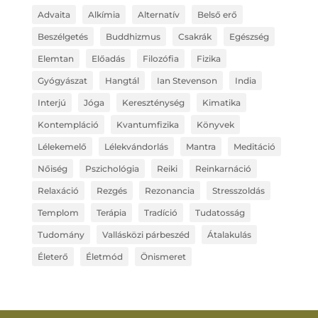
Advaita
Alkímia
Alternatív
Belső erő
Beszélgetés
Buddhizmus
Csakrák
Egészség
Elemtan
Előadás
Filozófia
Fizika
Gyógyászat
Hangtál
Ian Stevenson
India
Interjú
Jóga
Kereszténység
Kimatika
Kontempláció
Kvantumfizika
Könyvek
Lélekemelő
Lélekvándorlás
Mantra
Meditáció
Nőiség
Pszichológia
Reiki
Reinkarnáció
Relaxáció
Rezgés
Rezonancia
Stresszoldás
Templom
Terápia
Tradíció
Tudatosság
Tudomány
Vallásközi párbeszéd
Átalakulás
Életerő
Életmód
Önismeret