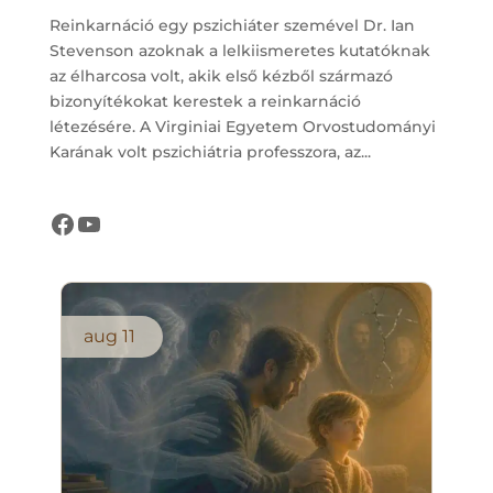
Reinkarnáció egy pszichiáter szemével Dr. Ian
Stevenson azoknak a lelkiismeretes kutatóknak
az élharcosa volt, akik első kézből származó
bizonyítékokat kerestek a reinkarnáció
létezésére. A Virginiai Egyetem Orvostudományi
Karának volt pszichiátria professzora, az...
Létezés Öröme Központ oldala
Létezés Öröme Központ csatornája
aug
11