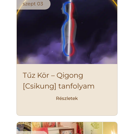
szept
03
Tűz Kör – Qigong
[Csikung] tanfolyam
Részletek