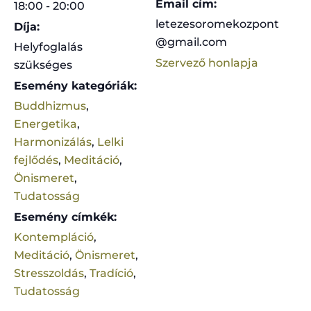
Email cím:
18:00 - 20:00
letezesoromekozpont
Díja:
@gmail.com
Helyfoglalás
Szervező honlapja
szükséges
Esemény kategóriák:
Buddhizmus
,
Energetika
,
Harmonizálás
,
Lelki
fejlődés
,
Meditáció
,
Önismeret
,
Tudatosság
Esemény címkék:
Kontempláció
,
Meditáció
,
Önismeret
,
Stresszoldás
,
Tradíció
,
Tudatosság