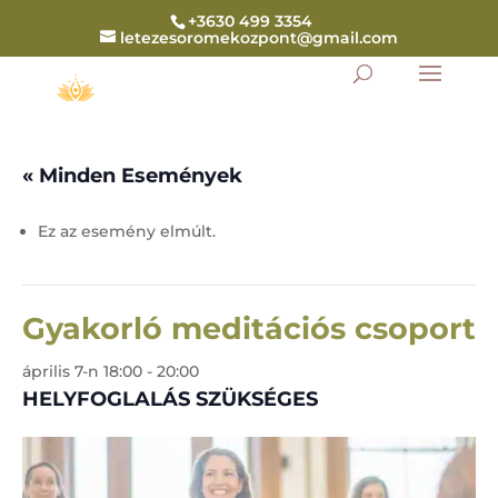
+3630 499 3354
letezesoromekozpont@gmail.com
« Minden Események
Ez az esemény elmúlt.
Gyakorló meditációs csoport
április 7-n 18:00
-
20:00
HELYFOGLALÁS SZÜKSÉGES