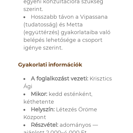
egyéni konzultációra szükség
szerint.
Hosszabb távon a Vipassana
(tudatosság) és Metta
(együttérzés) gyakorlataiba való
belépés lehetősége a csoport
igénye szerint.
Gyakorlati információk
A foglalkozást vezeti:
Krisztics
Ági
Mikor:
kedd esténként,
kéthetente
Helyszín:
Létezés Öröme
Központ
Részvétel:
adományos —
ajánlott 2.000–4.000 Ft