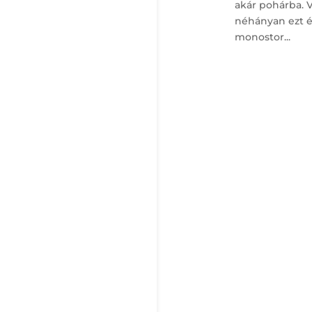
akár pohárba. 
néhányan ezt ér
monostor...