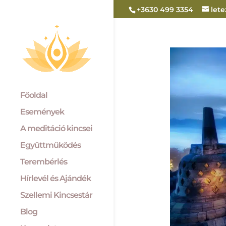
+3630 499 3354
let
Főoldal
Események
A meditáció kincsei
Együttműködés
Terembérlés
Hírlevél és Ajándék
Szellemi Kincsestár
Blog