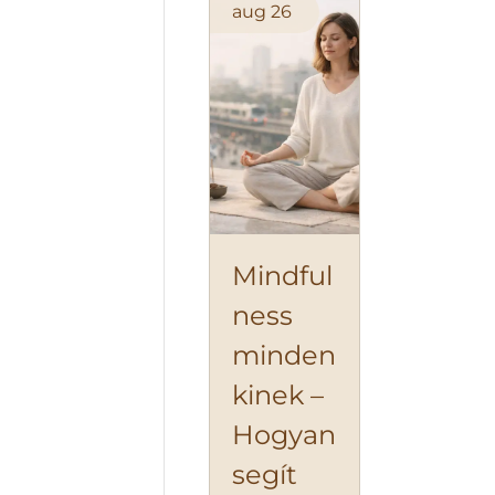
aug
26
Mindful
ness
minden
kinek –
Hogyan
segít