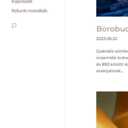
Kapcsolat
Rólunk mondták
Borobu
2023.06.22
Szakrális szi
műemlék Indoné
és 850 között é
ereklyéinek...