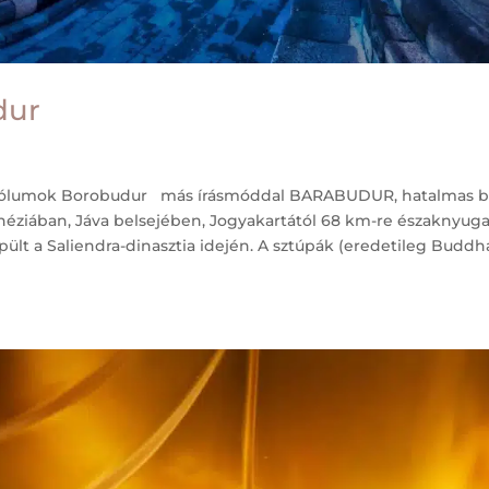
dur
mbólumok Borobudur más írásmóddal BARABUDUR, hatalmas b
ziában, Jáva belsejében, Jogyakartától 68 km-re északnyugatr
pült a Saliendra-dinasztia idején. A sztúpák (eredetileg Buddh