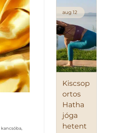
aug
12
Kiscsop
ortos
Hatha
jóga
hetent
r kancsóba,