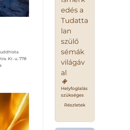
edés a
Tudatta
lan
szülő
sémák
uddhista
a. Kr. u. 778
világáv
a
al
Helyfoglalás
szükséges
Részletek