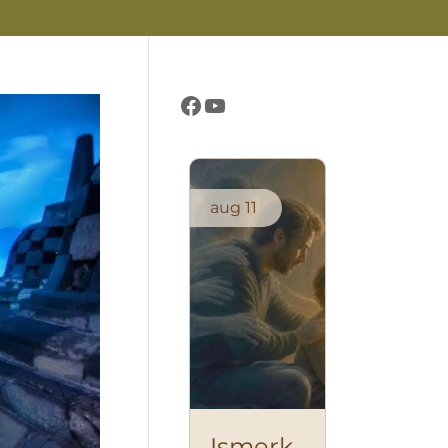
Létezés Öröme Központ oldala
Létezés Öröme Központ csatornája
aug
11
Ismerk