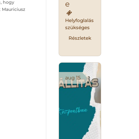
e
g, hogy
 Mauriciusz
Helyfoglalás
szükséges
Részletek
aug
15