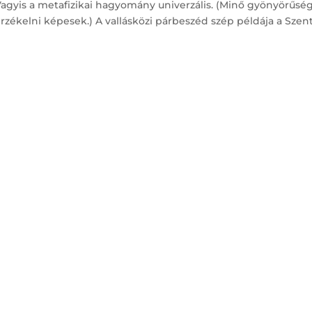
Vagyis a metafizikai hagyomány univerzális. (Minő gyönyörűsé
zékelni képesek.) A vallásközi párbeszéd szép példája a Szent