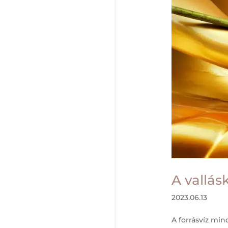
A vallás
2023.06.13
A forrásvíz min