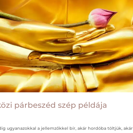
közi párbeszéd szép példája
dig ugyanazokkal a jellemzőkkel bír, akár hordóba töltjük, aká