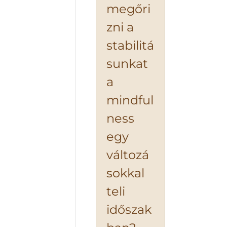
megőri
zni a
stabilitá
sunkat
a
mindful
ness
egy
változá
sokkal
teli
időszak