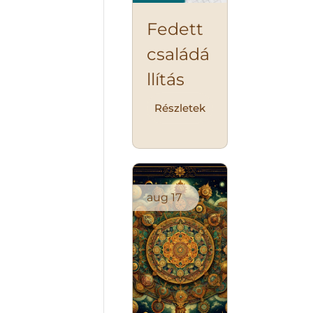
Fedett
családá
llítás
Részletek
aug
17