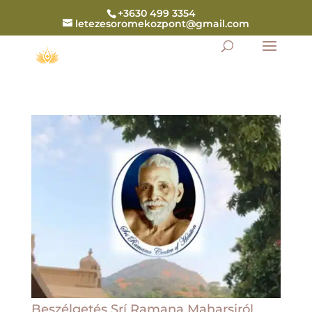
+3630 499 3354
letezesoromekozpont@gmail.com
Beszélgetés Srí Ramana Maharsiról