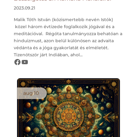
2023.09.21
Malik Tóth István (közismertebb nevén Istók)
közel három évtizede foglalkozik jógával és a
meditációval. Régóta tanulmányozza behatóan a
hinduizmust, azon belül különösen az advaita
védánta és a jóga gyakorlatát és elméletét.
Tizenötször járt Indiában, ahol...
Létezés Öröme Központ oldala
Létezés Öröme Központ csatornája
aug
10