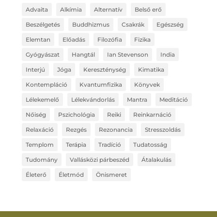
Advaita
Alkímia
Alternatív
Belső erő
Beszélgetés
Buddhizmus
Csakrák
Egészség
Elemtan
Előadás
Filozófia
Fizika
Gyógyászat
Hangtál
Ian Stevenson
India
Interjú
Jóga
Kereszténység
Kimatika
Kontempláció
Kvantumfizika
Könyvek
Lélekemelő
Lélekvándorlás
Mantra
Meditáció
Nőiség
Pszichológia
Reiki
Reinkarnáció
Relaxáció
Rezgés
Rezonancia
Stresszoldás
Templom
Terápia
Tradíció
Tudatosság
Tudomány
Vallásközi párbeszéd
Átalakulás
Életerő
Életmód
Önismeret