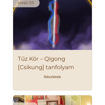
szept
03
Tűz Kör – Qigong
[Csikung] tanfolyam
Részletek