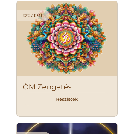
szept
01
ÓM Zengetés
Részletek